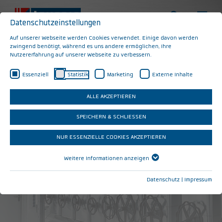
Datenschutzeinstellungen
Auf unserer Webseite werden Cookies verwendet. Einige davon werden
zwingend benötigt, während es uns andere ermöglichen, Ihre
Nutzererfahrung auf unserer Webseite zu verbessern.
Lausser Verteiler
Essenziell
Statistik
Marketing
Externe Inhalte
Verteiler Ausgabe 1 | Ausgabe 1 | Dezember 2016
ALLE AKZEPTIEREN
SPEICHERN & SCHLIESSEN
NUR ESSENZIELLE COOKIES AKZEPTIEREN
„Wer kopiert wird, macht
Weitere Informationen anzeigen
etwas richtig.“
Datenschutz
|
Impressum