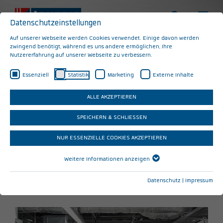
Datenschutzeinstellungen
Auf unserer Webseite werden Cookies verwendet. Einige davon werden
zwingend benötigt, während es uns andere ermöglichen, Ihre
Nutzererfahrung auf unserer Webseite zu verbessern.
Contracting
Essenziell
Statistik
Marketing
Externe Inhalte
ALLE AKZEPTIEREN
Über unser Partnerunternehmen SÜDWÄRME
kann Energie auch als Dienstleistung bezogen
SPEICHERN & SCHLIESSEN
werden. Wärme, Kälte und elektrischer Strom
NUR ESSENZIELLE COOKIES AKZEPTIEREN
werden im definierten Zeitraum zu einem
vereinbarten Preis geliefert.
Weitere Informationen anzeigen
Datenschutz
|
Impressum