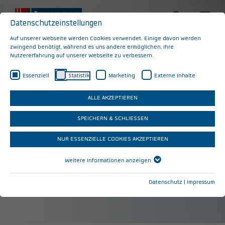
Datenschutzeinstellungen
Auf unserer Webseite werden Cookies verwendet. Einige davon werden
zwingend benötigt, während es uns andere ermöglichen, Ihre
Nutzererfahrung auf unserer Webseite zu verbessern.
Wir bieten nicht nur Jobs. Wir bieten die sichere
Essenziell
Statistik
Marketing
Externe Inhalte
Basis für Ihr ganz persönliches Lebenskonzept.
ALLE AKZEPTIEREN
SPEICHERN & SCHLIESSEN
Rauf auf die (Karriere-)Leiter
NUR ESSENZIELLE COOKIES AKZEPTIEREN
Zukunftssicher am Markt etabliert, sind wir für
Weitere Informationen anzeigen
rund 600 Mitarbeiter ein attraktiver Arbeitgeber –
Datenschutz
|
Impressum
in der Region und bundesweit.