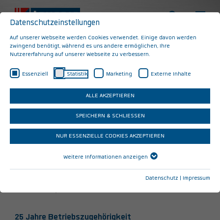
Datenschutzeinstellungen
Auf unserer Webseite werden Cookies verwendet. Einige davon werden
zwingend benötigt, während es uns andere ermöglichen, Ihre
Ehrungen 2023
Nutzererfahrung auf unserer Webseite zu verbessern.
Essenziell
Statistik
Marketing
Externe Inhalte
Wir wünschen unseren Geburtstagskindern von Herzen alles
Gute und danken unseren langjährigen Mitarbeiter*innen für
ALLE AKZEPTIEREN
ihre Treue und ihr Engagement!
SPEICHERN & SCHLIESSEN
NUR ESSENZIELLE COOKIES AKZEPTIEREN
20 Jahre Betriebszugehörigkeit
Weitere Informationen anzeigen
Marion Götz, Stefan Grimm, Udo Jahn, Mario Kuchar, Detlef
Nickchen, Matthias Rust, Martina Schneider, Hans
Datenschutz
|
Impressum
Wittenzellner, Markus Zimmermann
25 Jahre Betriebszugehörigkeit